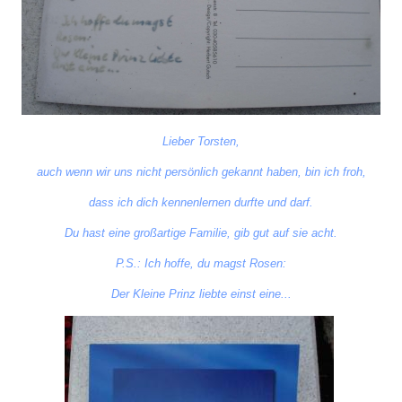
Lieber Torsten,
auch wenn wir uns nicht persönlich gekannt haben, bin ich froh,
dass ich dich kennenlernen durfte und darf.
Du hast eine großartige Familie, gib gut auf sie acht.
P.S.: Ich hoffe, du magst Rosen:
Der Kleine Prinz liebte einst eine...