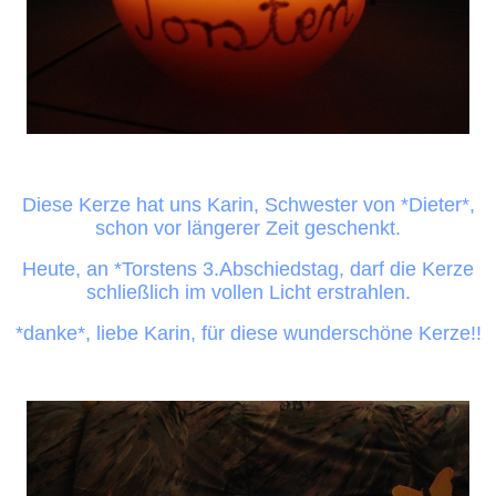
Diese Kerze hat uns Karin, Schwester von *Dieter*,
schon vor längerer Zeit
geschenkt.
Heute, an *Torstens 3.Abschiedstag, darf die Kerze
schließlich im vollen Licht erstrahlen.
*danke*, liebe Karin, für diese wunderschöne Kerze!!