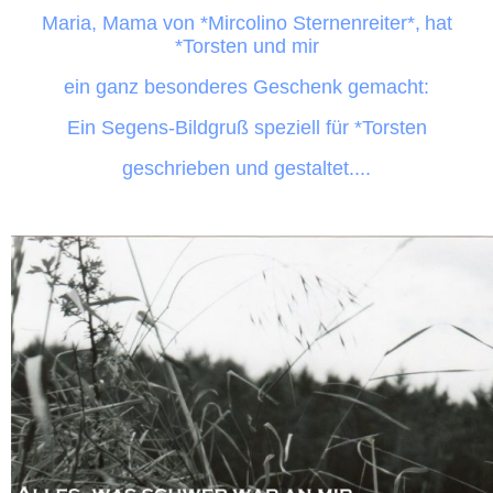
Maria, Mama von *Mircolino Sternenreiter*,
hat
*Torsten und mir
ein ganz besonderes Geschenk gemacht:
Ein Segens-Bildgruß speziell für *Torsten
geschrieben und gestaltet....