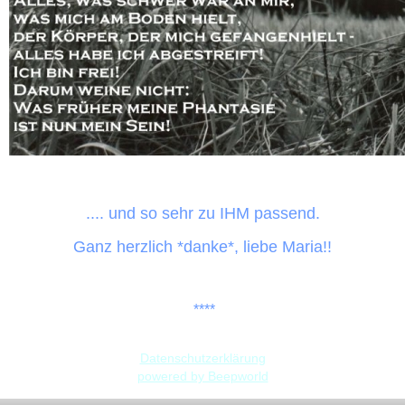
.... und so sehr zu IHM passend.
Ganz herzlich *danke*, liebe Maria!!
****
Datenschutzerklärung
powered by Beepworld