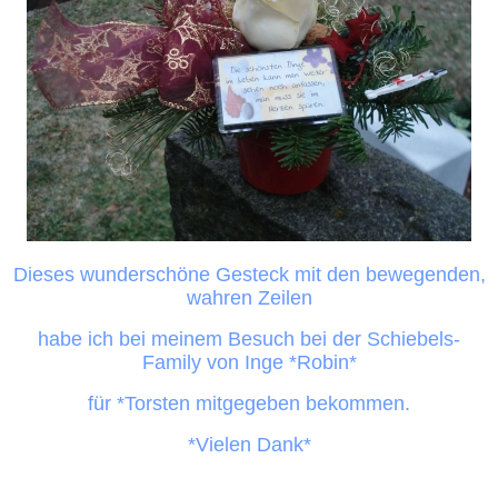
Dieses wunderschöne Gesteck mit den bewegenden,
wahren Zeilen
habe ich bei meinem Besuch bei der Schiebels-
Family von Inge *Robin*
für *Torsten mitgegeben bekommen.
*Vielen Dank*