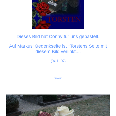
Dieses Bild hat Conny für uns gebastelt.
Auf Markus' Gedenkseite ist *Torstens Seite mit
diesem Bild verlinkt....
(04.11.07)
****